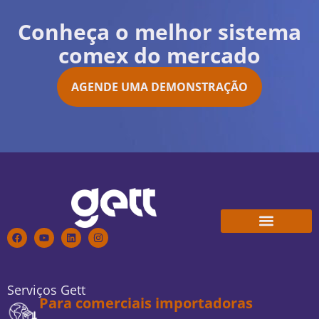
Conheça o melhor sistema
comex do mercado
AGENDE UMA DEMONSTRAÇÃO
Conheça a Gett
Trabalhe Conosco
Serviços Gett
Para comerciais importadoras