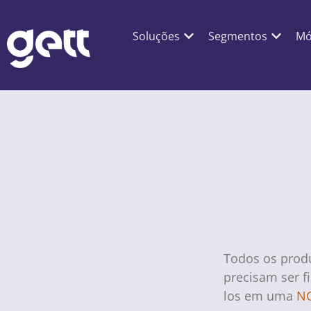
Soluções
Segmentos
Mó
Todos os produ
precisam ser f
los em uma
N