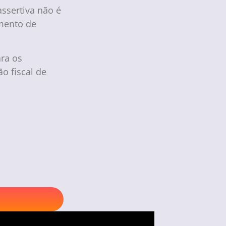
assertiva não é
amento de
ra os
o fiscal de