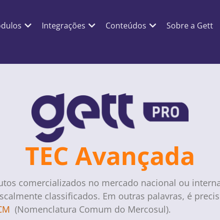
dulos
Integrações
Conteúdos
Sobre a Gett
TEC Avançada
tos comercializados no mercado nacional ou intern
iscalmente classificados. Em outras palavras, é preci
CM
(Nomenclatura Comum do Mercosul).