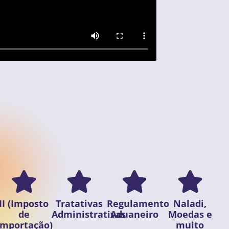
II (Imposto
Tratativas
Regulamento
Naladi,
de
Administrativas
Aduaneiro
Moedas e
Importação)
muito