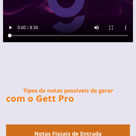
Tipos de notas possíveis de gerar
com o Gett Pro
Notas Fiscais de Entrada