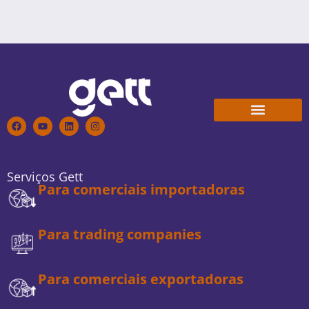
Conheça a Gett
Trabalhe Conosco
Serviços Gett
Para comerciais importadoras
Para trading companies
Para comerciais exportadoras