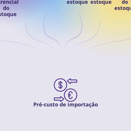
rencial
estoque
estoque
do
do
estoq
stoque
Pré-custo de importação