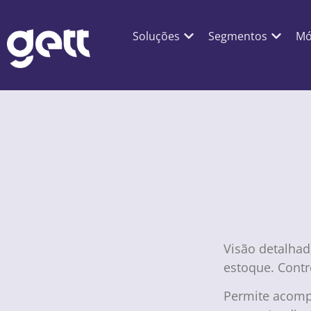
Soluções
Segmentos
Mó
Visão detalha
estoque. Contr
Permite acomp