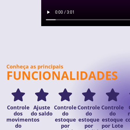
Conheça as principais
FUNCIONALIDADES
Controle
Ajuste
Controle
Controle
Controle
dos
do saldo
do
do
do
movimentos
estoque
estoque
estoque
c
do
por
por
por Lote