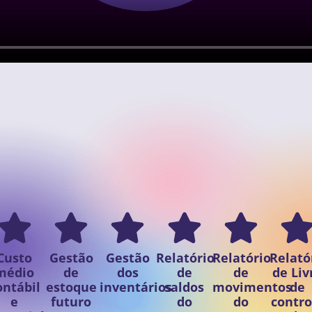
Custo
Gestão
Gestão
Relatório
Relatório
Relató
médio
de
dos
de
de
de Liv
ontábil
estoque
inventários
saldos
movimentos
de
e
futuro
do
do
contro