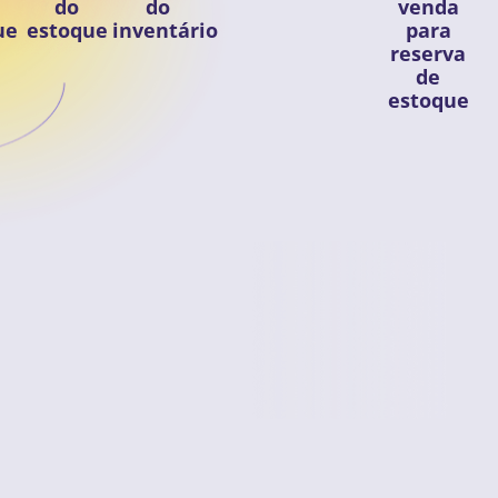
do
do
venda
ue
estoque
inventário
para
reserva
de
estoque