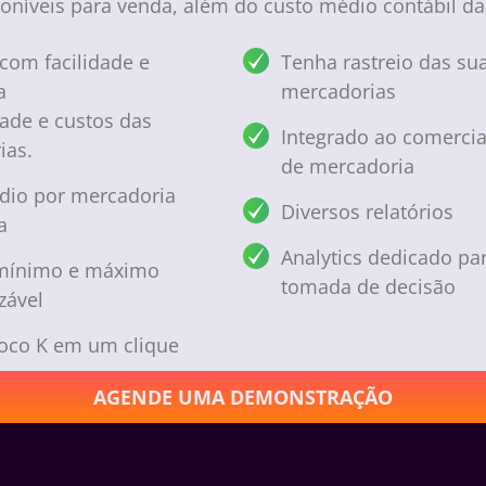
oníveis para venda, além do custo médio contábil d
com facilidade e
Tenha rastreio das su
a
mercadorias
ade e custos das
Integrado ao comercia
ias.
de mercadoria
dio por mercadoria
Diversos relatórios
a
Analytics dedicado para
mínimo e máximo
tomada de decisão
zável
loco K em um clique
AGENDE UMA DEMONSTRAÇÃO