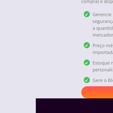
compra) e disp
Gerencie 
seguranç
a quantid
mercador
Preço mé
importad
Estoque 
personali
Gere o B