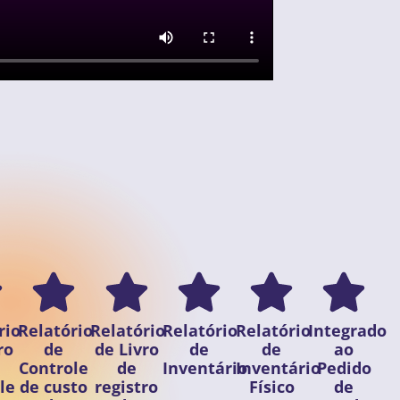
rio
Relatório
Relatório
Relatório
Relatório
Integrado
ro
de
de Livro
de
de
ao
Controle
de
Inventário
Inventário
Pedido
le
de custo
registro
Físico
de