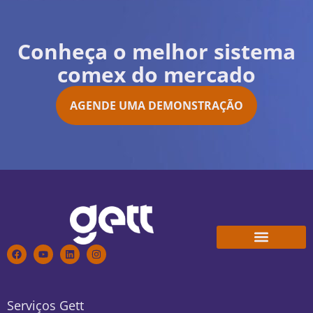
Conheça o melhor sistema
comex do mercado
AGENDE UMA DEMONSTRAÇÃO
Conheça a Gett
Trabalhe Conosco
Serviços Gett