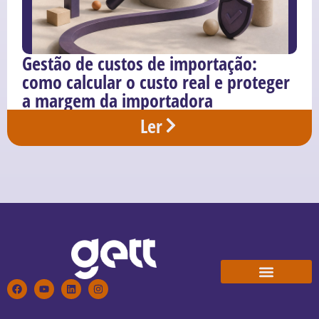
Gestão de custos de importação:
como calcular o custo real e proteger
a margem da importadora
Ler
Conheça a Gett
Trabalhe Conosco