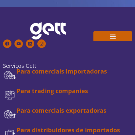
Conheça a Gett
Trabalhe Conosco
Serviços Gett
Para comerciais importadoras
Para trading companies
Para comerciais exportadoras
Para distribuidores de importados