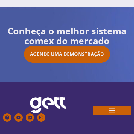
Conheça o melhor sistema
comex do mercado
AGENDE UMA DEMONSTRAÇÃO
Conheça a Gett
Trabalhe Conosco