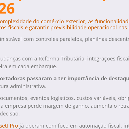
026
complexidade do comércio exterior, as funcionalida
cos fiscais e garantir previsibilidade operacional na
nistrável com controles paralelos, planilhas descent
anças com a Reforma Tributária, integrações fisca
ceira em cada embarque.
portadoras passaram a ter importância de destaq
ura administrativa.
mentos, eventos logísticos, custos variáveis, obrig
empresa perde margem de ganho, aumenta o retrabal
decisão.
Gett Pro
já operam com foco em automação fiscal, in