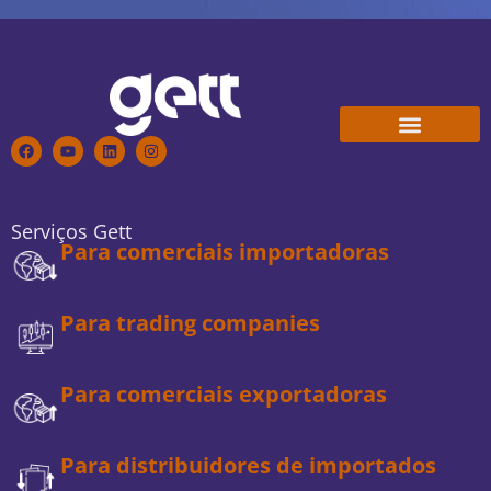
Conheça a Gett
Trabalhe Conosco
Serviços Gett
Para comerciais importadoras
Para trading companies
Para comerciais exportadoras
Para distribuidores de importados