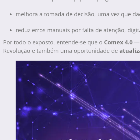
melhora a tomada de decisão, uma vez que dad
reduz erros manuais por falta de atenção, digi
Por todo o exposto, entende-se que o
Comex 4.0
— 
Revolução e também uma oportunidade de
atuali