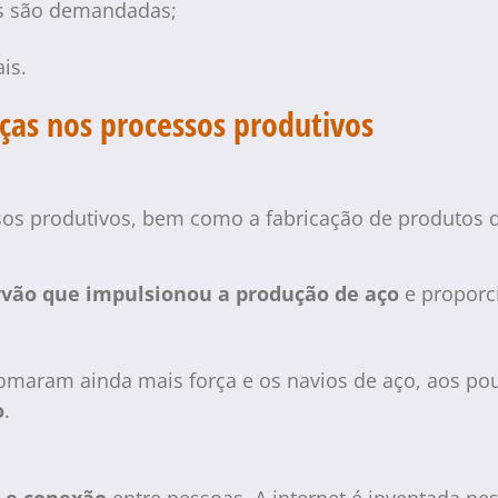
s são demandadas;
is.
ças nos processos produtivos
os produtivos, bem como a fabricação de produtos q
.
rvão que impulsionou a produção de aço
e proporci
omaram ainda mais força e os navios de aço, aos pou
o
.
 e conexão
entre pessoas. A internet é inventada n