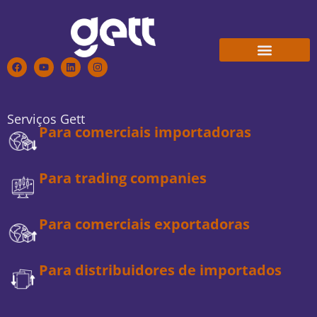
Conheça a Gett
Trabalhe Conosco
Serviços Gett
Para comerciais importadoras
Para trading companies
Para comerciais exportadoras
Para distribuidores de importados