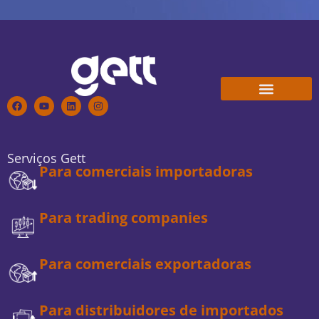
Conheça a Gett
Trabalhe Conosco
Serviços Gett
Para comerciais importadoras
Para trading companies
Para comerciais exportadoras
Para distribuidores de importados