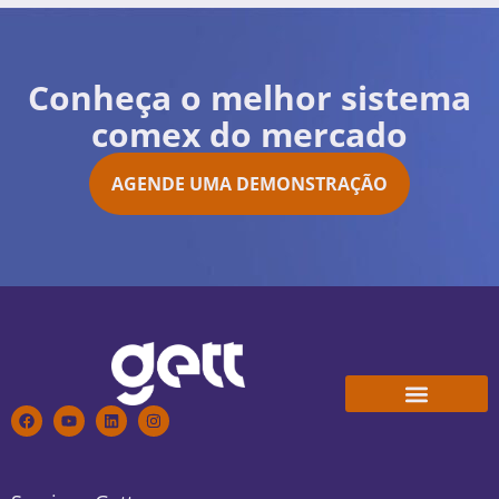
Conheça o melhor sistema
comex do mercado
AGENDE UMA DEMONSTRAÇÃO
Conheça a Gett
Trabalhe Conosco