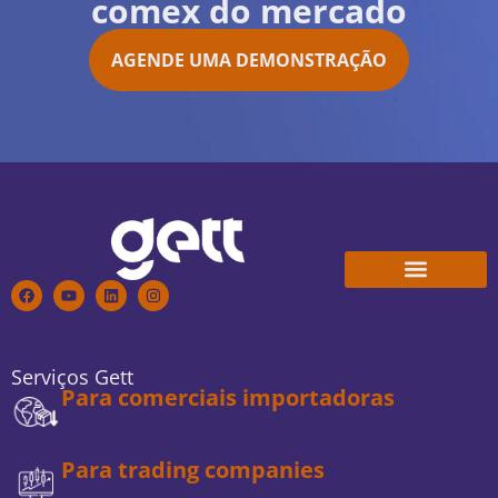
comex do mercado
AGENDE UMA DEMONSTRAÇÃO
Conheça a Gett
Trabalhe Conosco
Serviços Gett
Para comerciais importadoras
Para trading companies