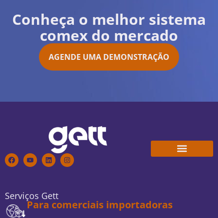
Conheça o melhor sistema
comex do mercado
AGENDE UMA DEMONSTRAÇÃO
Conheça a Gett
Trabalhe Conosco
Serviços Gett
Para comerciais importadoras