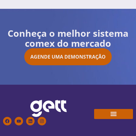
Conheça o melhor sistema
comex do mercado
AGENDE UMA DEMONSTRAÇÃO
Conheça a Gett
Trabalhe Conosco