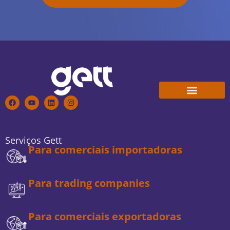
Conheça a Gett
Trabalhe Conosco
Serviços Gett
Para comerciais importadoras
Para trading companies
Para comerciais exportadoras