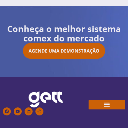
Conheça o melhor sistema
comex do mercado
AGENDE UMA DEMONSTRAÇÃO
Conheça a Gett
Trabalhe Conosco