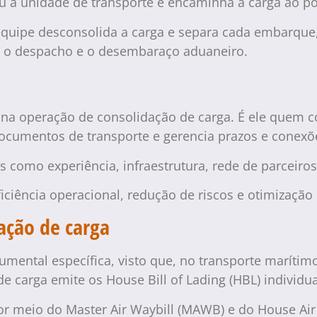
ou a unidade de transporte e encaminha a carga ao por
a equipe desconsolida a carga e separa cada embarq
om o despacho e o desembaraço aduaneiro.
 na operação de consolidação de carga. É ele quem 
ocumentos de transporte e gerencia prazos e conexõ
os como experiência, infraestrutura, rede de parceiro
iciência operacional, redução de riscos e otimização 
ação de carga
mental específica, visto que, no transporte marítimo
de carga emite os House Bill of Lading (HBL) individ
or meio do Master Air Waybill (MAWB) e do House Ai