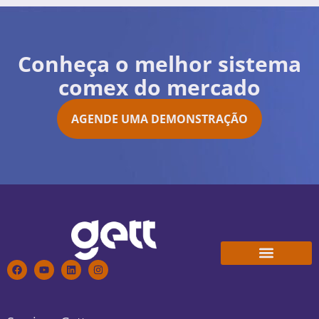
Conheça o melhor sistema
comex do mercado
AGENDE UMA DEMONSTRAÇÃO
Conheça a Gett
Trabalhe Conosco