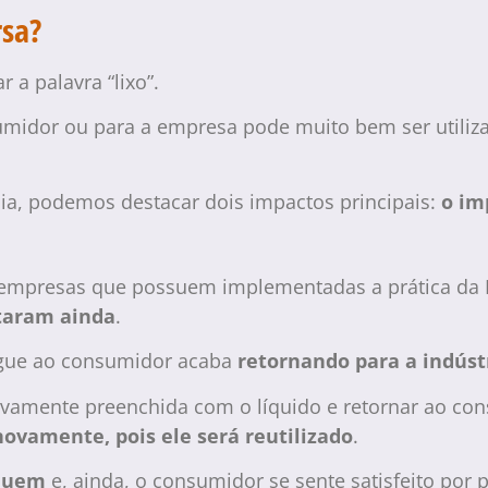
rsa?
 a palavra “lixo”.
sumidor ou para a empresa pode muito bem ser utili
ncia, podemos destacar dois impactos principais:
o im
 as empresas que possuem implementadas a prática d
taram ainda
.
egue ao consumidor acaba
retornando para a indústr
novamente preenchida com o líquido e retornar ao c
novamente, pois ele será reutilizado
.
inuem
e, ainda, o consumidor se sente satisfeito por