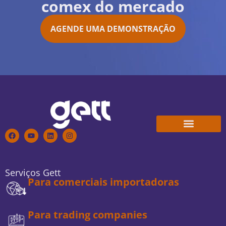
comex do mercado
AGENDE UMA DEMONSTRAÇÃO
Conheça a Gett
Trabalhe Conosco
Serviços Gett
Para comerciais importadoras
Para trading companies